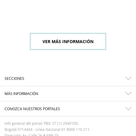
VER MÁS INFORMACIÓN
SECCIONES
MÁS INFORMACIÓN
CONOZCA NUESTROS PORTALES
Info general del portal: PBX: 57 (1) 2940100.
Bogotá 5714444 - Línea Nacional 01 8000 110 211.
Dirección: Av. Calle 26 # 68B-70.