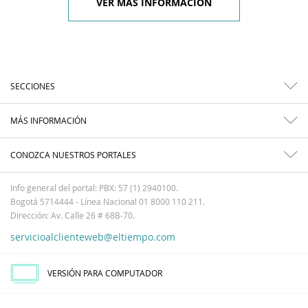
VER MÁS INFORMACIÓN
SECCIONES
MÁS INFORMACIÓN
CONOZCA NUESTROS PORTALES
Info general del portal: PBX: 57 (1) 2940100.
Bogotá 5714444 - Línea Nacional 01 8000 110 211.
Dirección: Av. Calle 26 # 68B-70.
servicioalclienteweb@eltiempo.com
VERSIÓN PARA COMPUTADOR