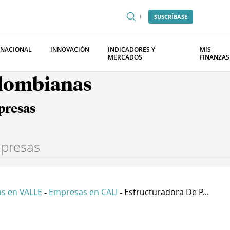
SUSCRÍBASE
RNACIONAL
INNOVACIÓN
INDICADORES Y
MIS
MERCADOS
FINANZAS
olombianas
presas
s en VALLE
Empresas en CALI
Estructuradora De P...
-
-