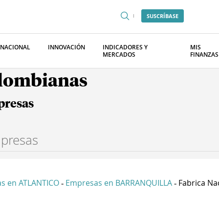
SUSCRÍBASE
RNACIONAL
INNOVACIÓN
INDICADORES Y
MIS
MERCADOS
FINANZAS
olombianas
presas
s en ATLANTICO
Empresas en BARRANQUILLA
Fabrica Nac
-
-