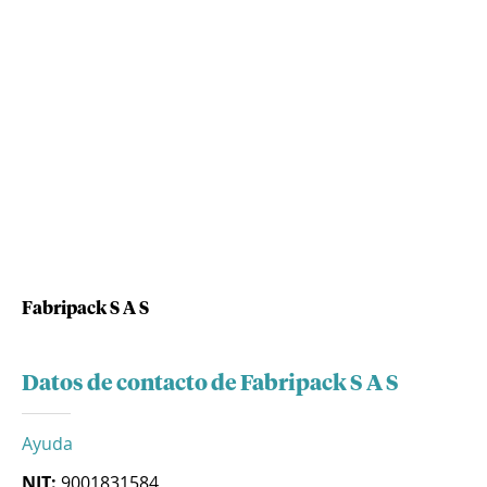
Fabripack S A S
Datos de contacto de Fabripack S A S
Ayuda
NIT:
9001831584