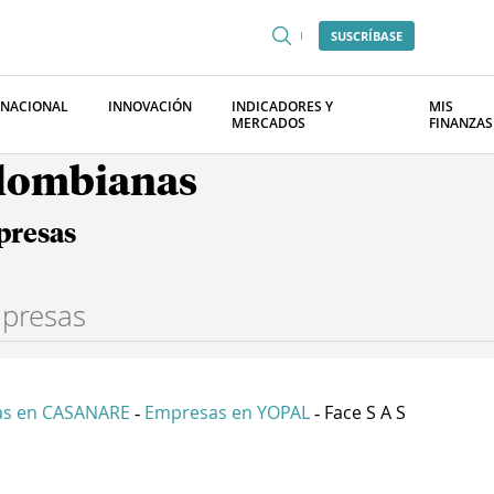
SUSCRÍBASE
RNACIONAL
INNOVACIÓN
INDICADORES Y
MIS
MERCADOS
FINANZAS
olombianas
presas
s en CASANARE
Empresas en YOPAL
Face S A S
-
-