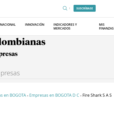
SUSCRÍBASE
RNACIONAL
INNOVACIÓN
INDICADORES Y
MIS
MERCADOS
FINANZAS
olombianas
presas
as en BOGOTA
Empresas en BOGOTA D C
Fire Shark S A S
-
-