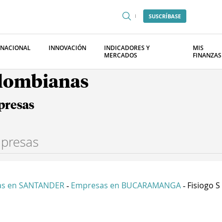
SUSCRÍBASE
RNACIONAL
INNOVACIÓN
INDICADORES Y
MIS
MERCADOS
FINANZAS
olombianas
presas
as en SANTANDER
Empresas en BUCARAMANGA
Fisiogo S
-
-