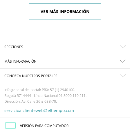
VER MÁS INFORMACIÓN
SECCIONES
MÁS INFORMACIÓN
CONOZCA NUESTROS PORTALES
Info general del portal: PBX: 57 (1) 2940100.
Bogotá 5714444 - Línea Nacional 01 8000 110 211.
Dirección: Av. Calle 26 # 68B-70.
servicioalclienteweb@eltiempo.com
VERSIÓN PARA COMPUTADOR