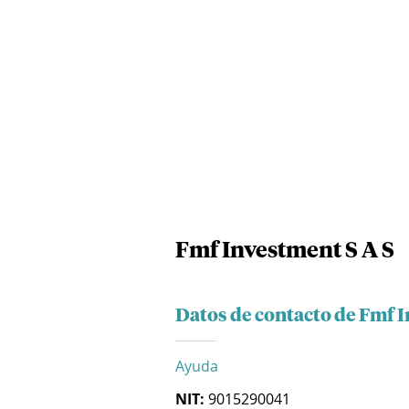
Fmf Investment S A S
Datos de contacto de Fmf I
Ayuda
NIT:
9015290041