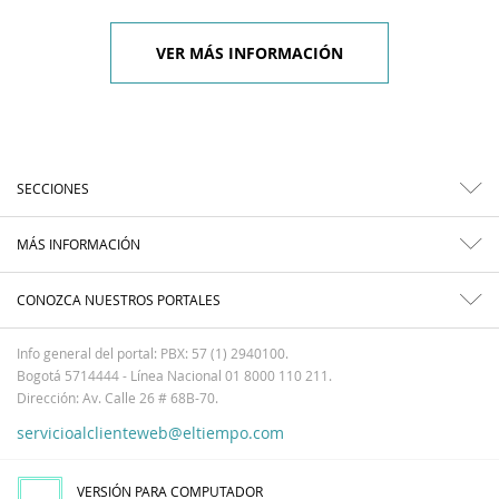
VER MÁS INFORMACIÓN
SECCIONES
MÁS INFORMACIÓN
CONOZCA NUESTROS PORTALES
Info general del portal: PBX: 57 (1) 2940100.
Bogotá 5714444 - Línea Nacional 01 8000 110 211.
Dirección: Av. Calle 26 # 68B-70.
servicioalclienteweb@eltiempo.com
VERSIÓN PARA COMPUTADOR