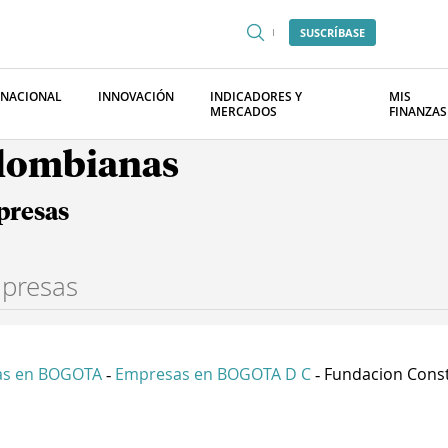
SUSCRÍBASE
RNACIONAL
INNOVACIÓN
INDICADORES Y
MIS
MERCADOS
FINANZAS
olombianas
presas
as en BOGOTA
Empresas en BOGOTA D C
Fundacion Const
-
-