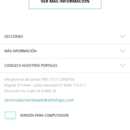
VER MÁS INFORMACIÓN
SECCIONES
MÁS INFORMACIÓN
CONOZCA NUESTROS PORTALES
Info general del portal: PBX: 57 (1) 2940100.
Bogotá 5714444 - Línea Nacional 01 8000 110 211.
Dirección: Av. Calle 26 # 68B-70.
servicioalclienteweb@eltiempo.com
VERSIÓN PARA COMPUTADOR