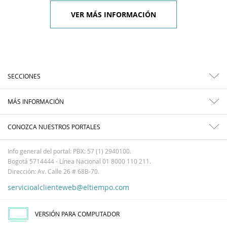
VER MÁS INFORMACIÓN
SECCIONES
MÁS INFORMACIÓN
CONOZCA NUESTROS PORTALES
Info general del portal: PBX: 57 (1) 2940100.
Bogotá 5714444 - Línea Nacional 01 8000 110 211.
Dirección: Av. Calle 26 # 68B-70.
servicioalclienteweb@eltiempo.com
VERSIÓN PARA COMPUTADOR