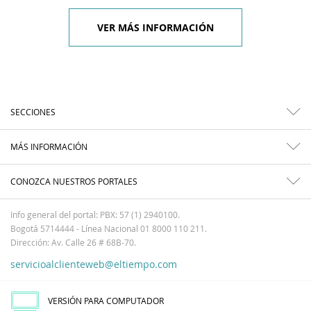
VER MÁS INFORMACIÓN
SECCIONES
MÁS INFORMACIÓN
CONOZCA NUESTROS PORTALES
Info general del portal: PBX: 57 (1) 2940100.
Bogotá 5714444 - Línea Nacional 01 8000 110 211.
Dirección: Av. Calle 26 # 68B-70.
servicioalclienteweb@eltiempo.com
VERSIÓN PARA COMPUTADOR