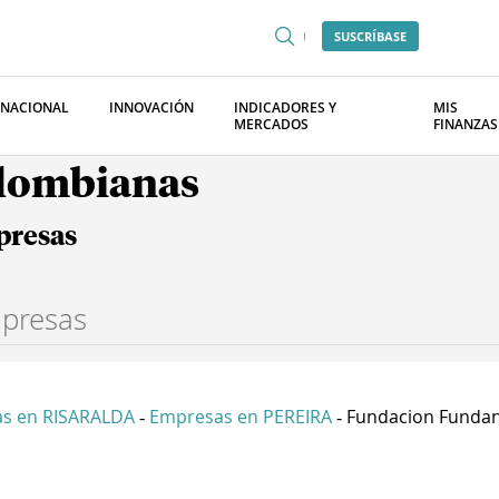
SUSCRÍBASE
RNACIONAL
INNOVACIÓN
INDICADORES Y
MIS
MERCADOS
FINANZAS
olombianas
presas
s en RISARALDA
Empresas en PEREIRA
Fundacion Fundan
-
-