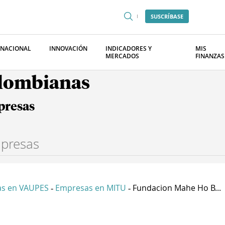
SUSCRÍBASE
RNACIONAL
INNOVACIÓN
INDICADORES Y
MIS
MERCADOS
FINANZAS
olombianas
presas
s en VAUPES
Empresas en MITU
Fundacion Mahe Ho B...
-
-