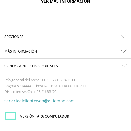
VER MÁS INFORMACIÓN
SECCIONES
MÁS INFORMACIÓN
CONOZCA NUESTROS PORTALES
Info general del portal: PBX: 57 (1) 2940100.
Bogotá 5714444 - Línea Nacional 01 8000 110 211.
Dirección: Av. Calle 26 # 68B-70.
servicioalclienteweb@eltiempo.com
VERSIÓN PARA COMPUTADOR