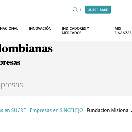
SUSCRÍBASE
RNACIONAL
INNOVACIÓN
INDICADORES Y
MIS
MERCADOS
FINANZAS
olombianas
presas
s en SUCRE
Empresas en SINCELEJO
Fundacion Misional .
-
-