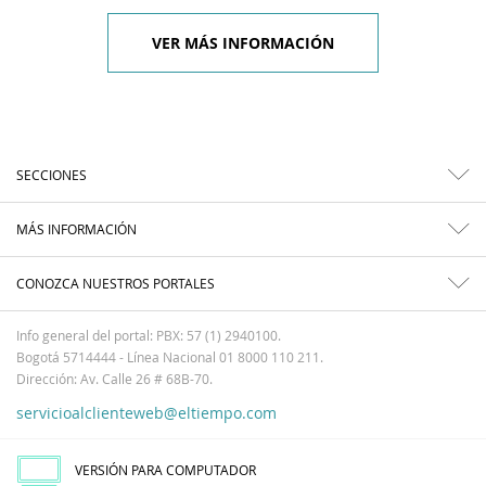
VER MÁS INFORMACIÓN
SECCIONES
MÁS INFORMACIÓN
CONOZCA NUESTROS PORTALES
Info general del portal: PBX: 57 (1) 2940100.
Bogotá 5714444 - Línea Nacional 01 8000 110 211.
Dirección: Av. Calle 26 # 68B-70.
servicioalclienteweb@eltiempo.com
VERSIÓN PARA COMPUTADOR