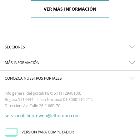
VER MÁS INFORMACIÓN
SECCIONES
MÁS INFORMACIÓN
CONOZCA NUESTROS PORTALES
Info general del portal: PBX: 57 (1) 2940100.
Bogotá 5714444 - Línea Nacional 01 8000 110 211.
Dirección: Av. Calle 26 # 68B-70.
servicioalclienteweb@eltiempo.com
VERSIÓN PARA COMPUTADOR