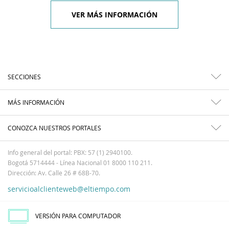
VER MÁS INFORMACIÓN
SECCIONES
MÁS INFORMACIÓN
CONOZCA NUESTROS PORTALES
Info general del portal: PBX: 57 (1) 2940100.
Bogotá 5714444 - Línea Nacional 01 8000 110 211.
Dirección: Av. Calle 26 # 68B-70.
servicioalclienteweb@eltiempo.com
VERSIÓN PARA COMPUTADOR