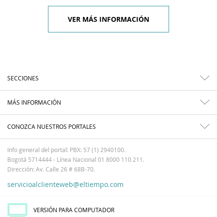
VER MÁS INFORMACIÓN
SECCIONES
MÁS INFORMACIÓN
CONOZCA NUESTROS PORTALES
Info general del portal: PBX: 57 (1) 2940100.
Bogotá 5714444 - Línea Nacional 01 8000 110 211.
Dirección: Av. Calle 26 # 68B-70.
servicioalclienteweb@eltiempo.com
VERSIÓN PARA COMPUTADOR