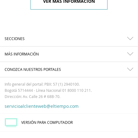
VER MÁS INFORMACIÓN
SECCIONES
MÁS INFORMACIÓN
CONOZCA NUESTROS PORTALES
Info general del portal: PBX: 57 (1) 2940100.
Bogotá 5714444 - Línea Nacional 01 8000 110 211.
Dirección: Av. Calle 26 # 68B-70.
servicioalclienteweb@eltiempo.com
VERSIÓN PARA COMPUTADOR