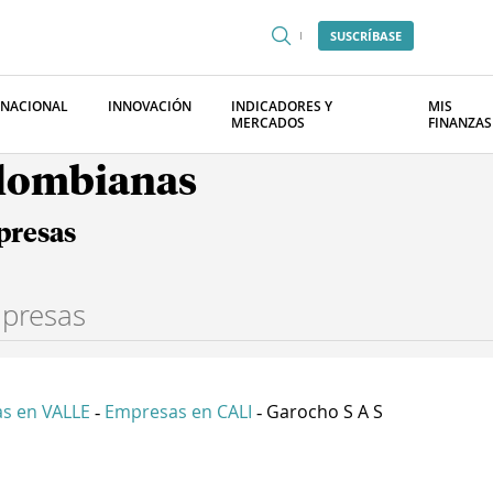
SUSCRÍBASE
RNACIONAL
INNOVACIÓN
INDICADORES Y
MIS
MERCADOS
FINANZAS
olombianas
presas
s en VALLE
Empresas en CALI
Garocho S A S
-
-