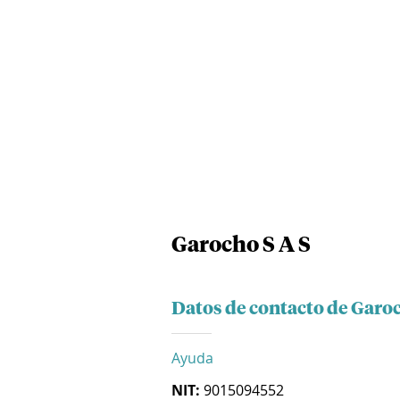
Garocho S A S
Datos de contacto de Garoc
Ayuda
NIT:
9015094552