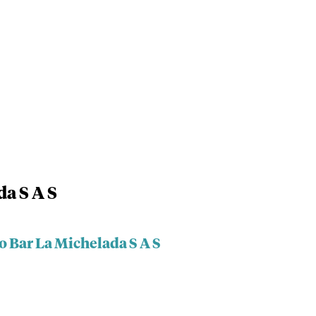
a S A S
o Bar La Michelada S A S