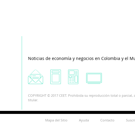
Noticias de economía y negocios en Colombia y el M
COPYRIGHT © 2017 CEET. Prohibida su reproducción total o parcial, a
titular.
Mapa del Sitio
Ayuda
Contacto
Suscr