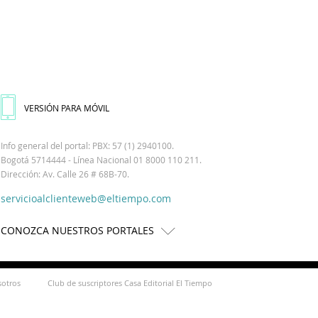
VERSIÓN PARA MÓVIL
Info general del portal: PBX: 57 (1) 2940100.
Bogotá 5714444 - Línea Nacional 01 8000 110 211.
Dirección: Av. Calle 26 # 68B-70.
servicioalclienteweb@eltiempo.com
CONOZCA NUESTROS PORTALES
sotros
Club de suscriptores Casa Editorial El Tiempo