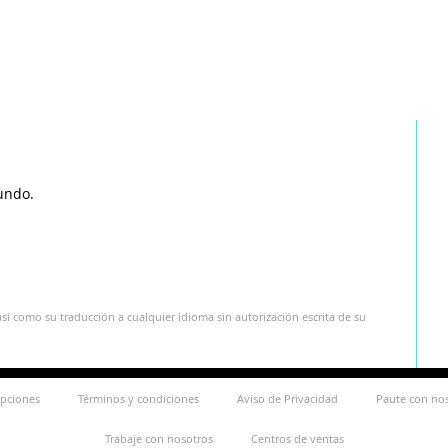
undo.
sí como su traducción a cualquier idioma sin autorización escrita de su
ipciones
Términos y condiciones
Aviso de Privacidad
Paute con no
Trabaje con nosotros
Centros de ventas