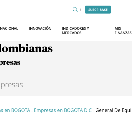
SUSCRÍBASE
RNACIONAL
INNOVACIÓN
INDICADORES Y
MIS
MERCADOS
FINANZAS
olombianas
presas
as en BOGOTA
Empresas en BOGOTA D C
General De Equip
-
-