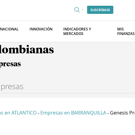
SUSCRÍBASE
RNACIONAL
INNOVACIÓN
INDICADORES Y
MIS
MERCADOS
FINANZAS
olombianas
presas
s en ATLANTICO
Empresas en BARRANQUILLA
Genesis Pro
-
-