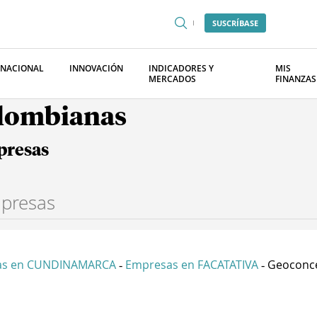
SUSCRÍBASE
RNACIONAL
INNOVACIÓN
INDICADORES Y
MIS
MERCADOS
FINANZAS
olombianas
presas
as en CUNDINAMARCA
Empresas en FACATATIVA
Geoconce
-
-