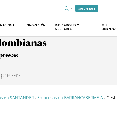
SUSCRÍBASE
RNACIONAL
INNOVACIÓN
INDICADORES Y
MIS
MERCADOS
FINANZAS
olombianas
presas
as en SANTANDER
Empresas en BARRANCABERMEJA
Gesti
-
-