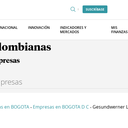
SUSCRÍBASE
RNACIONAL
INNOVACIÓN
INDICADORES Y
MIS
MERCADOS
FINANZAS
olombianas
presas
as en BOGOTA
Empresas en BOGOTA D C
Gesundwerner L
-
-