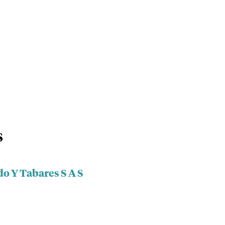
S
do Y Tabares S A S