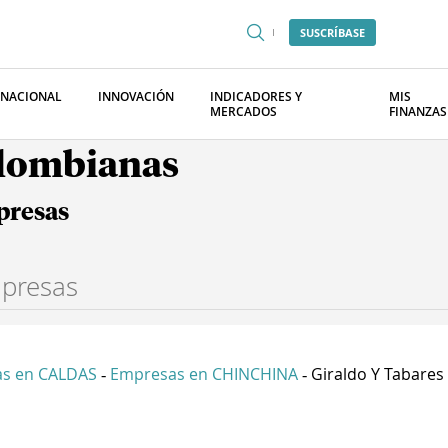
SUSCRÍBASE
RNACIONAL
INNOVACIÓN
INDICADORES Y
MIS
MERCADOS
FINANZAS
olombianas
presas
s en CALDAS
Empresas en CHINCHINA
Giraldo Y Tabares S
-
-