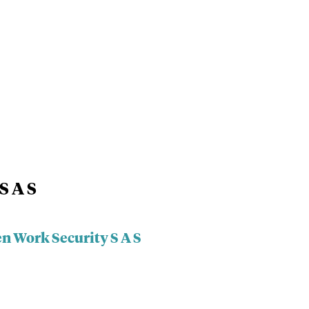
S A S
n Work Security S A S