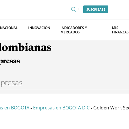
SUSCRÍBASE
RNACIONAL
INNOVACIÓN
INDICADORES Y
MIS
MERCADOS
FINANZAS
olombianas
presas
as en BOGOTA
Empresas en BOGOTA D C
Golden Work Secu
-
-