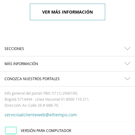
VER MÁS INFORMACIÓN
SECCIONES
MÁS INFORMACIÓN
CONOZCA NUESTROS PORTALES
Info general del portal: PBX: 57 (1) 2940100.
Bogotá 5714444 - Línea Nacional 01 8000 110 211.
Dirección: Av. Calle 26 # 68B-70.
servicioalclienteweb@eltiempo.com
VERSIÓN PARA COMPUTADOR