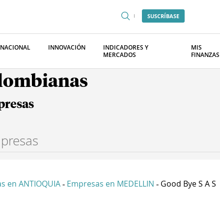
SUSCRÍBASE
RNACIONAL
INNOVACIÓN
INDICADORES Y
MIS
MERCADOS
FINANZAS
olombianas
presas
s en ANTIOQUIA
Empresas en MEDELLIN
Good Bye S A S
-
-