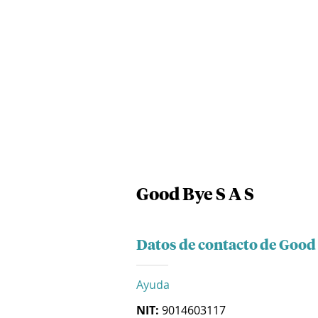
Good Bye S A S
Datos de contacto de Good 
Ayuda
NIT:
9014603117