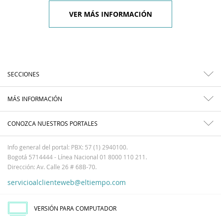
VER MÁS INFORMACIÓN
SECCIONES
MÁS INFORMACIÓN
CONOZCA NUESTROS PORTALES
Info general del portal: PBX: 57 (1) 2940100.
Bogotá 5714444 - Línea Nacional 01 8000 110 211.
Dirección: Av. Calle 26 # 68B-70.
servicioalclienteweb@eltiempo.com
VERSIÓN PARA COMPUTADOR