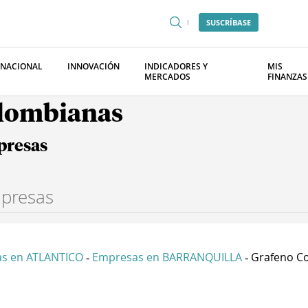
SUSCRÍBASE
RNACIONAL
INNOVACIÓN
INDICADORES Y
MIS
MERCADOS
FINANZAS
olombianas
presas
s en ATLANTICO
Empresas en BARRANQUILLA
Grafeno Co
-
-