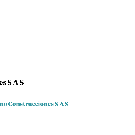
s S A S
eno Construcciones S A S