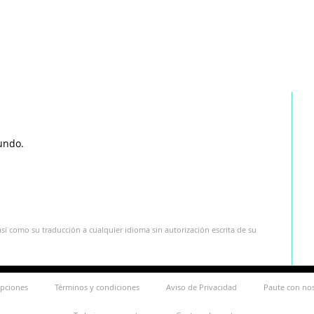
undo.
sí como su traducción a cualquier idioma sin autorización escrita de su
ipciones
Términos y condiciones
Aviso de Privacidad
Paute con no