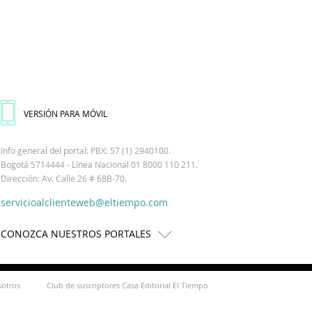
VERSIÓN PARA MÓVIL
Info general del portal: PBX: 57 (1) 2940100.
Bogotá 5714444 - Línea Nacional 01 8000 110 211.
Dirección: Av. Calle 26 # 68B-70.
servicioalclienteweb@eltiempo.com
CONOZCA NUESTROS PORTALES
sotros
Club de suscriptores Casa Editorial El Tiempo