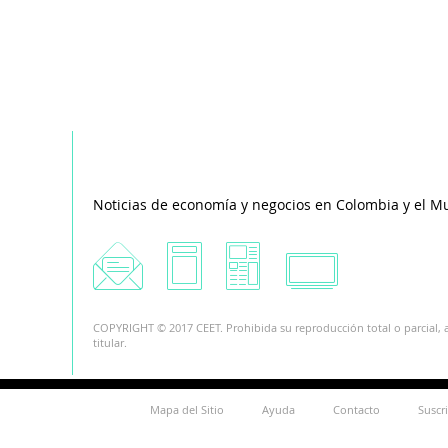
Noticias de economía y negocios en Colombia y el M
COPYRIGHT © 2017 CEET. Prohibida su reproducción total o parcial, a
titular.
Mapa del Sitio
Ayuda
Contacto
Suscr