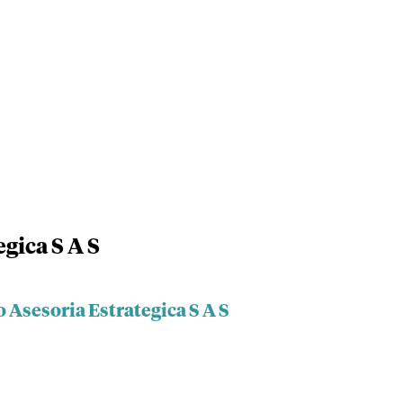
gica S A S
 Asesoria Estrategica S A S