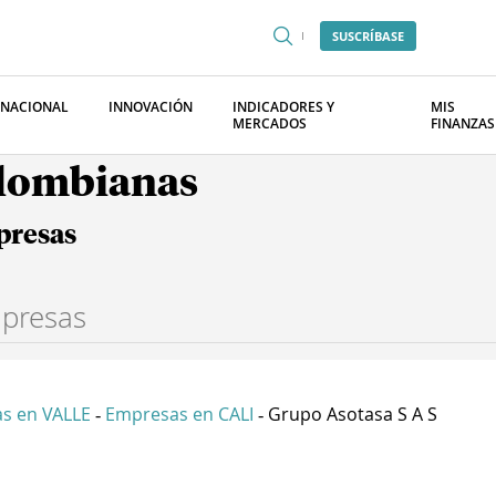
SUSCRÍBASE
RNACIONAL
INNOVACIÓN
INDICADORES Y
MIS
MERCADOS
FINANZAS
olombianas
presas
s en VALLE
Empresas en CALI
Grupo Asotasa S A S
-
-