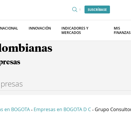
SUSCRÍBASE
RNACIONAL
INNOVACIÓN
INDICADORES Y
MIS
MERCADOS
FINANZAS
olombianas
presas
as en BOGOTA
Empresas en BOGOTA D C
Grupo Consultor
-
-