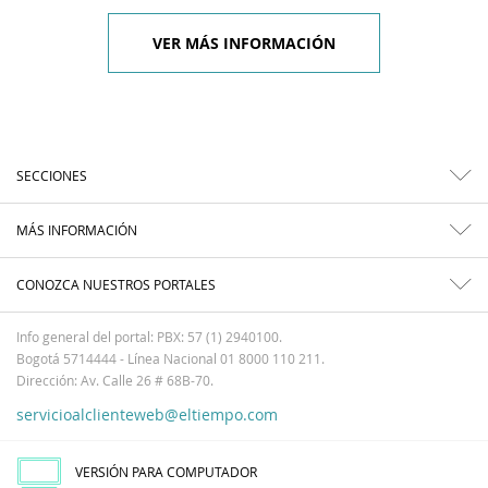
VER MÁS INFORMACIÓN
SECCIONES
MÁS INFORMACIÓN
CONOZCA NUESTROS PORTALES
Info general del portal: PBX: 57 (1) 2940100.
Bogotá 5714444 - Línea Nacional 01 8000 110 211.
Dirección: Av. Calle 26 # 68B-70.
servicioalclienteweb@eltiempo.com
VERSIÓN PARA COMPUTADOR