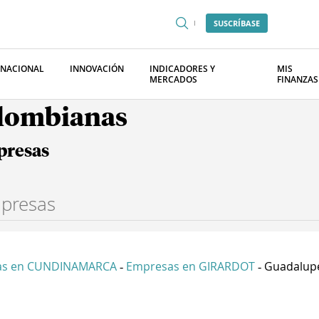
SUSCRÍBASE
RNACIONAL
INNOVACIÓN
INDICADORES Y
MIS
MERCADOS
FINANZAS
olombianas
presas
as en CUNDINAMARCA
Empresas en GIRARDOT
Guadalupe 
-
-