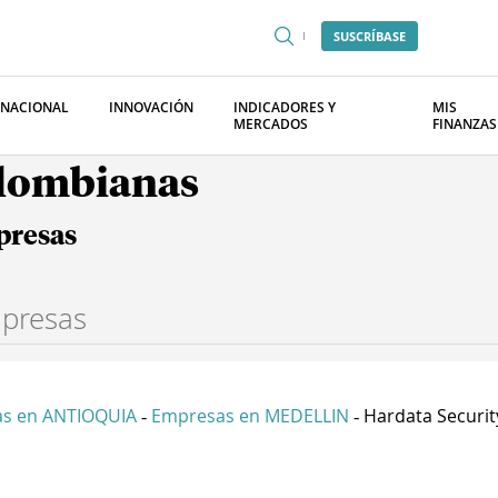
SUSCRÍBASE
RNACIONAL
INNOVACIÓN
INDICADORES Y
MIS
MERCADOS
FINANZAS
olombianas
presas
s en ANTIOQUIA
Empresas en MEDELLIN
Hardata Security 
-
-