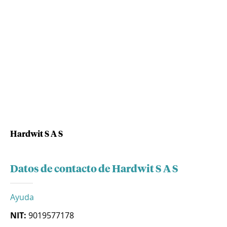
Hardwit S A S
Datos de contacto de Hardwit S A S
Ayuda
NIT:
9019577178