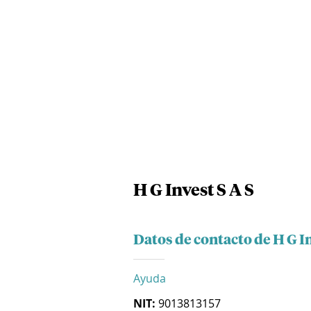
H G Invest S A S
Datos de contacto de H G In
Ayuda
NIT:
9013813157