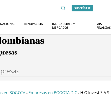
SUSCRÍBASE
RNACIONAL
INNOVACIÓN
INDICADORES Y
MIS
MERCADOS
FINANZAS
olombianas
presas
as en BOGOTA
Empresas en BOGOTA D C
H G Invest S A S
-
-