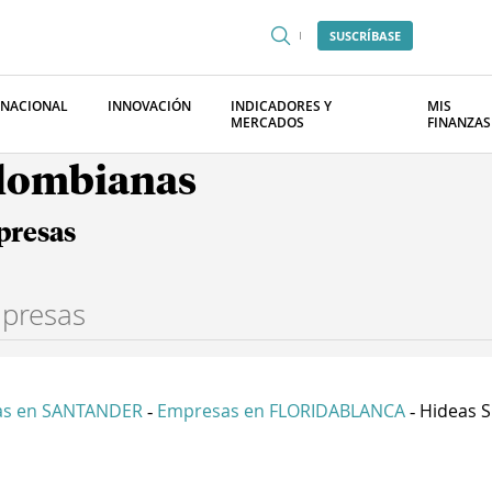
SUSCRÍBASE
RNACIONAL
INNOVACIÓN
INDICADORES Y
MIS
MERCADOS
FINANZAS
olombianas
presas
as en SANTANDER
Empresas en FLORIDABLANCA
Hideas S
-
-