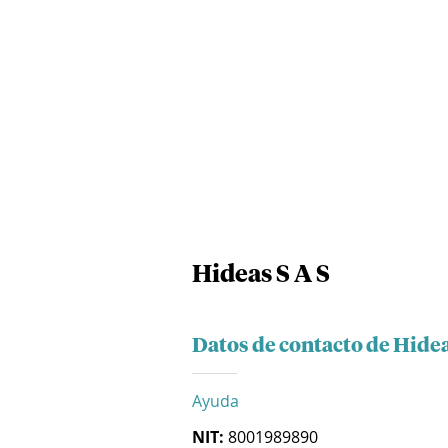
Hideas S A S
Datos de contacto de Hidea
Ayuda
NIT:
8001989890