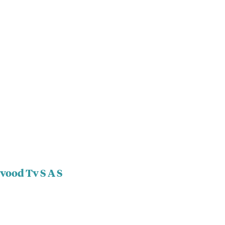
vood Tv S A S