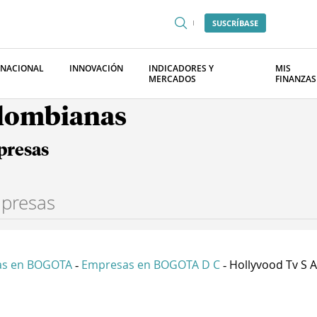
SUSCRÍBASE
RNACIONAL
INNOVACIÓN
INDICADORES Y
MIS
MERCADOS
FINANZAS
olombianas
presas
as en BOGOTA
Empresas en BOGOTA D C
Hollyvood Tv S A
-
-