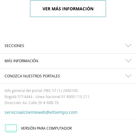
VER MÁS INFORMACIÓN
SECCIONES
MÁS INFORMACIÓN
CONOZCA NUESTROS PORTALES
Info general del portal: PBX: 57 (1) 2940100.
Bogotá 5714444 - Línea Nacional 01 8000 110 211.
Dirección: Av. Calle 26 # 68B-70.
servicioalclienteweb@eltiempo.com
VERSIÓN PARA COMPUTADOR