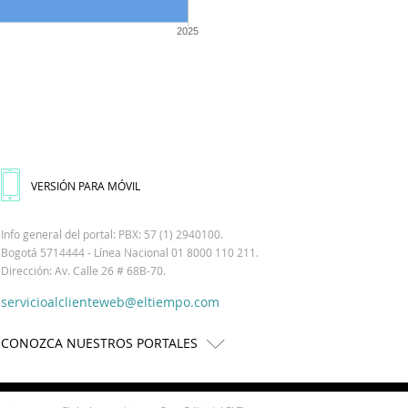
2025
VERSIÓN PARA MÓVIL
Info general del portal: PBX: 57 (1) 2940100.
Bogotá 5714444 - Línea Nacional 01 8000 110 211.
Dirección: Av. Calle 26 # 68B-70.
servicioalclienteweb@eltiempo.com
CONOZCA NUESTROS PORTALES