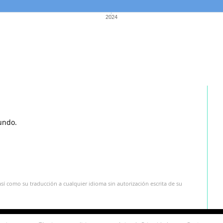
2024
undo.
sí como su traducción a cualquier idioma sin autorización escrita de su